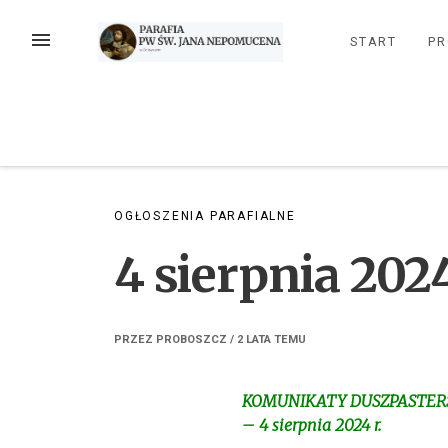
Przejdź
do
MENU
START
PR
treści
OGŁOSZENIA PARAFIALNE
4 sierpnia 2024
PRZEZ
PROBOSZCZ
/
2 LATA
TEMU
KOMUNIKATY DUSZPASTERS
– 4 sierpnia 2024 r.