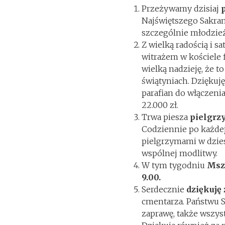
Przeżywamy dzisiaj
Najświętszego Sakram
szczególnie młodzież
Z wielką radością i 
witrażem w kościele 
wielką nadzieję, że 
świątyniach. Dziękuję
parafian do włączenia 
22.000 zł.
Trwa piesza
pielgrz
Codziennie po każdej
pielgrzymami w dzies
wspólnej modlitwy.
W tym tygodniu
Msze
9.00.
Serdecznie
dziękuję
cmentarza. Państwu S
zaprawę, także wszys