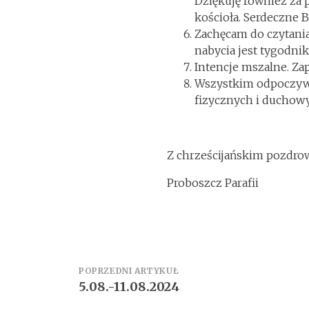
Dziękuję również za
kościoła. Serdeczne B
Zachęcam do czytania 
nabycia jest tygodnik
Intencje mszalne. Za
Wszystkim odpoczywa
fizycznych i duchowy
Z chrześcijańskim pozdr
Proboszcz Parafii
Zobacz
POPRZEDNI ARTYKUŁ
5.08.-11.08.2024