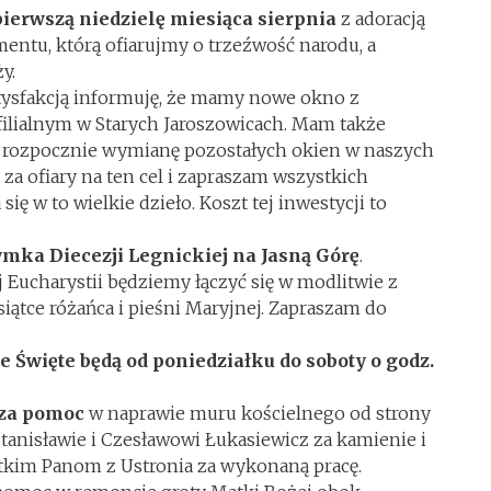
pierwszą niedzielę miesiąca sierpnia
z adoracją
entu, którą ofiarujmy o trzeźwość narodu, a
y.
satysfakcją informuję, że mamy nowe okno z
filialnym w Starych Jaroszowicach. Mam także
to rozpocznie wymianę pozostałych okien w naszych
 za ofiary na ten cel i zapraszam wszystkich
się w to wielkie dzieło. Koszt tej inwestycji to
ymka Diecezji Legnickiej na Jasną Górę
.
 Eucharystii będziemy łączyć się w modlitwie z
iątce różańca i pieśni Maryjnej. Zapraszam do
 Święte będą od poniedziałku do soboty o godz.
 za pomoc
w naprawie muru kościelnego od strony
tanisławie i Czesławowi Łukasiewicz za kamienie i
tkim Panom z Ustronia za wykonaną pracę.