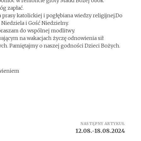
 pomoc w remoncie groty Matki Bożej obok
óg zapłać.
prasy katolickiej i pogłębiana wiedzy religijnej.Do
 Niedziela i Gość Niedzielny.
praszam do wspólnej modlitwy.
jącym na wakacjach życzę odnowienia sił
ch. Pamiętajmy o naszej godności Dzieci Bożych.
owieniem
NASTĘPNY ARTYKUŁ
12.08.-18.08.2024