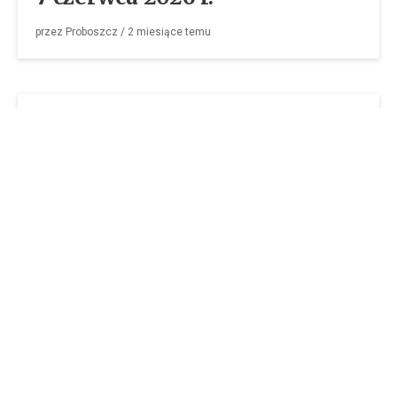
przez
Proboszcz
/
2 miesiące
temu
OGŁOSZENIA PARAFIALNE
31 maja 2026 r.
przez
Proboszcz
/
2 miesiące
temu
OGŁOSZENIA PARAFIALNE
24 maja 2026 r.
przez
Proboszcz
/
3 miesiące
temu