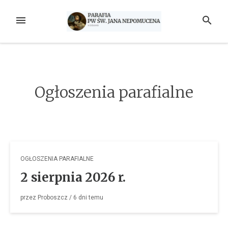
Przejdź
do
MENU
SZUKAJ
treści
Ogłoszenia parafialne
OGŁOSZENIA PARAFIALNE
2 sierpnia 2026 r.
przez
Proboszcz
/
6 dni
temu