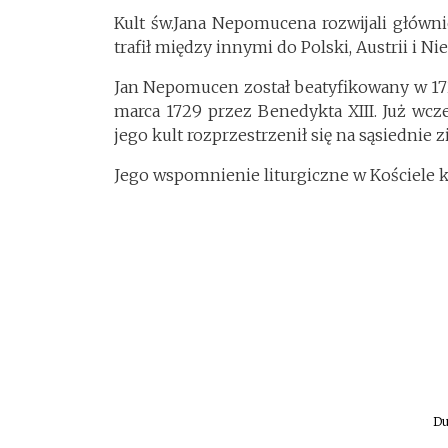
Kult św.Jana Nepomucena rozwijali głównie 
trafił między innymi do Polski, Austrii i Ni
Jan Nepomucen został beatyfikowany w 172
marca 1729 przez Benedykta XIII. Już wcz
jego kult rozprzestrzenił się na sąsiednie z
Jego wspomnienie liturgiczne w Kościele k
Du