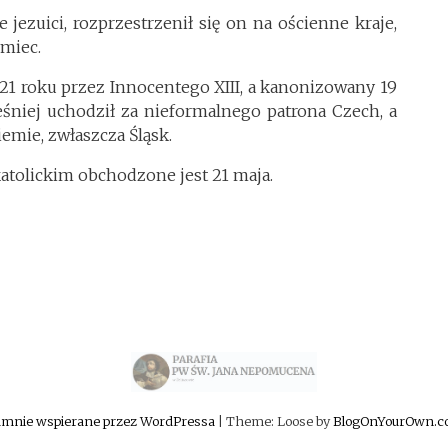
jezuici, rozprzestrzenił się on na ościenne kraje,
emiec.
1 roku przez Innocentego XIII, a kanonizowany 19
eśniej uchodził za nieformalnego patrona Czech, a
iemie, zwłaszcza Śląsk.
atolickim obchodzone jest 21 maja.
mnie wspierane przez WordPressa
|
Theme: Loose by
BlogOnYourOwn.