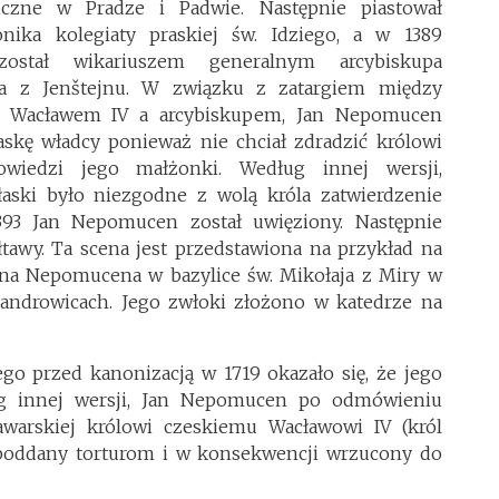
czne w Pradze i Padwie. Następnie piastował
nika kolegiaty praskiej św. Idziego, a w 1389
ostał wikariuszem generalnym arcybiskupa
na z Jenštejnu. W związku z zatargiem między
 Wacławem IV a arcybiskupem, Jan Nepomucen
askę władcy ponieważ nie chciał zdradzić królowi
owiedzi jego małżonki. Według innej wersji,
ski było niezgodne z wolą króla zatwierdzenie
393 Jan Nepomucen został uwięziony. Następnie
tawy. Ta scena jest przedstawiona na przykład na
ana Nepomucena w bazylice św. Mikołaja z Miry w
sandrowicach. Jego zwłoki złożono w katedrze na
ego przed kanonizacją w 1719 okazało się, że jego
ug innej wersji, Jan Nepomucen po odmówieniu
awarskiej królowi czeskiemu Wacławowi IV (król
ł poddany torturom i w konsekwencji wrzucony do