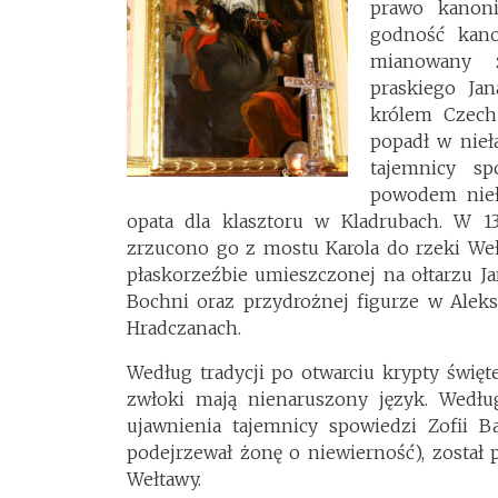
prawo kanoni
godność kano
mianowany z
praskiego Ja
królem Czech
popadł w nieł
tajemnicy sp
powodem nieła
opata dla klasztoru w Kladrubach. W 1
zrzucono go z mostu Karola do rzeki Weł
płaskorzeźbie umieszczonej na ołtarzu J
Bochni oraz przydrożnej figurze w Alek
Hradczanach.
Według tradycji po otwarciu krypty święt
zwłoki mają nienaruszony język. Wedł
ujawnienia tajemnicy spowiedzi Zofii B
podejrzewał żonę o niewierność), zosta
Wełtawy.