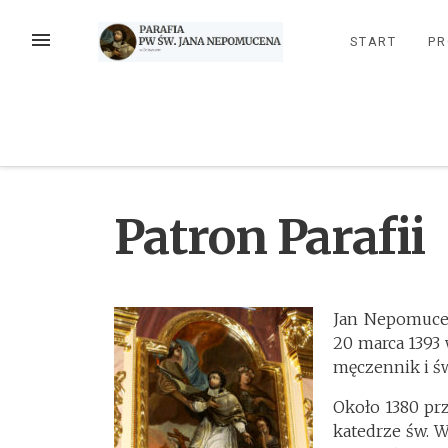
Przejdź
do
MENU
START
PR
treści
Patron Parafii
Jan Nepomucen
20 marca 1393 
męczennik i św
Około 1380 prz
katedrze św. W