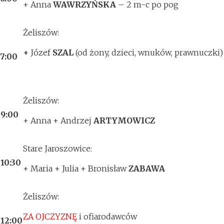
+ Anna
WAWRZYŃSKA
– 2 m-c po pog
Żeliszów:
+
Józef
SZAL
(od żony, dzieci, wnuków, prawnuczki)
17:00
Żeliszów:
.
9:00
+ Anna + Andrzej
ARTYMOWICZ
Stare Jaroszowice:
.
10:30
+ Maria + Julia + Bronisław
ZABAWA
Żeliszów:
ZA OJCZYZNĘ
i ofiarodawców
.
12:00