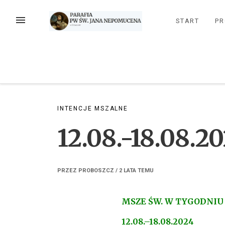
Przejdź
do
MENU
START
PR
treści
INTENCJE MSZALNE
12.08.-18.08.2
PRZEZ
PROBOSZCZ
/
2 LATA
TEMU
MSZE ŚW. W TYGODNIU
12.08.–18.08.2024