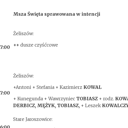
Msza Święta sprawowana w intencji
Żeliszów:
++
dusze czyśćcowe
17:00
Żeliszów:
+Antoni + Stefania + Kazimierz
KOWAL
17:00
+ Kunegunda + Wawrzyniec
TOBIASZ
+ rodz.
KOW
DERBICZ, MĘŻYK, TOBIASZ,
+ Leszek
KOWALCZ
Stare Jaroszowice:
16:00