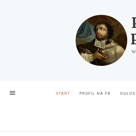
Przejdź
do
treści
MENU
START
PROFIL NA FB
OGŁOS