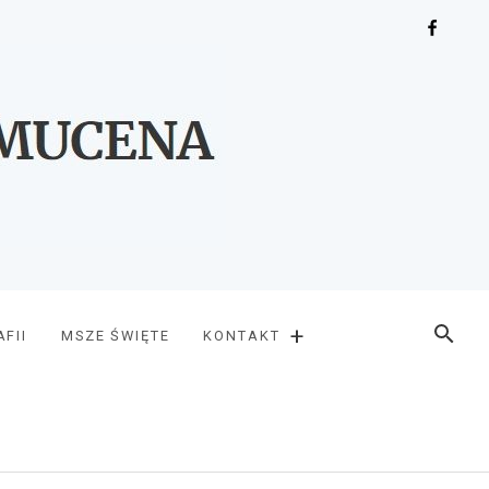
Faceboo
+
SZUKAJ
FII
MSZE ŚWIĘTE
KONTAKT