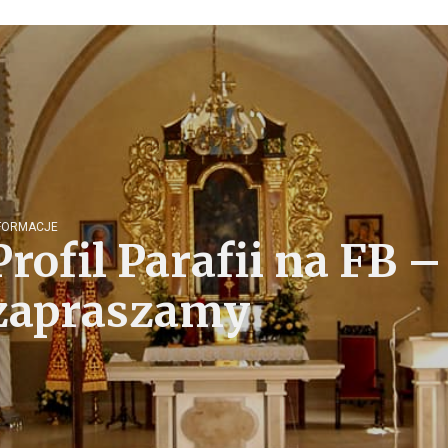
FORMACJE
Profil Parafii na FB –
zapraszamy