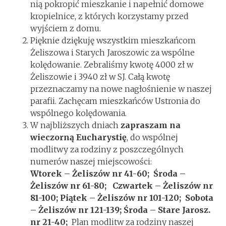
nią pokropić mieszkanie i napełnić domowe
kropielnice, z których korzystamy przed
wyjściem z domu.
Pięknie dziękuję wszystkim mieszkańcom
Żeliszowa i Starych Jaroszowic za wspólne
kolędowanie. Zebraliśmy kwotę 4000 zł w
Żeliszowie i 3940 zł w SJ. Całą kwotę
przeznaczamy na nowe nagłośnienie w naszej
parafii. Zachęcam mieszkańców Ustronia do
wspólnego kolędowania.
W najbliższych dniach
zapraszam na
wieczorną Eucharystię
, do wspólnej
modlitwy za rodziny z poszczególnych
numerów naszej miejscowości:
Wtorek – Żeliszów nr 41-60;
Środa –
Żeliszów nr 61-80; Czwartek – Żeliszów nr
81-100;
Piątek – Żeliszów nr 101-120; Sobota
– Żeliszów nr 121-139; Środa – Stare Jarosz.
nr 21-40;
Plan modlitw za rodziny naszej