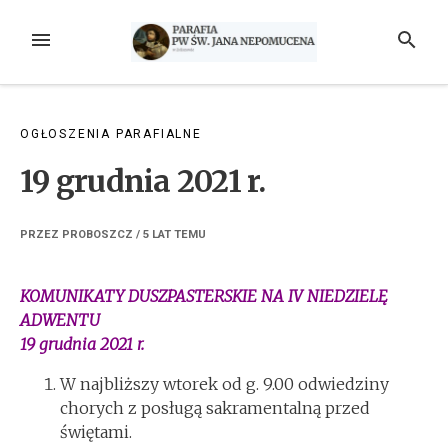
Przejdź
do
MENU
SZUKAJ
treści
OGŁOSZENIA PARAFIALNE
19 grudnia 2021 r.
PRZEZ
PROBOSZCZ
/
5 LAT
TEMU
KOMUNIKATY DUSZPASTERSKIE NA IV NIEDZIELĘ
ADWENTU
19 grudnia 2021 r.
W najbliższy wtorek od g. 9.00 odwiedziny
chorych z posługą sakramentalną przed
świętami.