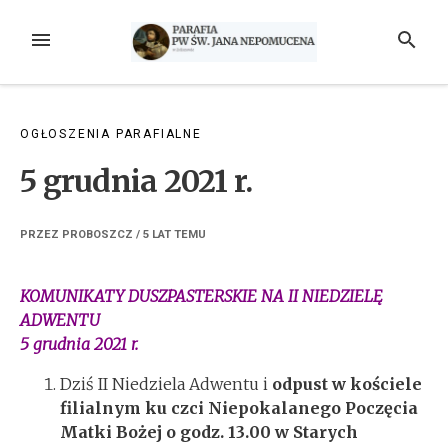
Przejdź
do
MENU
SZUKAJ
treści
OGŁOSZENIA PARAFIALNE
5 grudnia 2021 r.
PRZEZ
PROBOSZCZ
/
5 LAT
TEMU
KOMUNIKATY DUSZPASTERSKIE NA II NIEDZIELĘ
ADWENTU
5 grudnia 2021 r.
Dziś II Niedziela Adwentu i
odpust
w kościele
filialnym ku czci Niepokalanego Poczęcia
Matki Bożej o godz. 13.00 w Starych