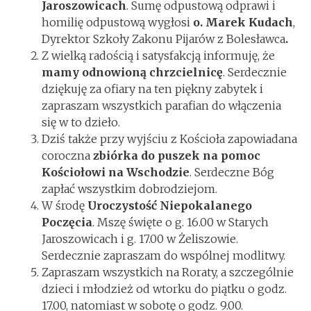
Jaroszowicach
. Sumę odpustową odprawi i
homilię odpustową wygłosi
o. Marek Kudach
,
Dyrektor Szkoły Zakonu Pijarów z Bolesławca
.
Z wielką radością i satysfakcją informuję, że
mamy odnowioną chrzcielnicę
. Serdecznie
dziękuję za ofiary na ten piękny zabytek i
zapraszam wszystkich parafian do włączenia
się w to dzieło.
Dziś także przy wyjściu z Kościoła zapowiadana
coroczna
zbiórka do puszek na pomoc
Kościołowi na Wschodzie
. Serdeczne Bóg
zapłać wszystkim dobrodziejom.
W środę
Uroczystość Niepokalanego
Poczęcia
. Mszę święte o g. 16.00 w Starych
Jaroszowicach i g. 17.00 w Żeliszowie.
Serdecznie zapraszam do wspólnej modlitwy.
Zapraszam wszystkich na Roraty, a szczególnie
dzieci i młodzież od wtorku do piątku o godz.
17.00, natomiast w sobotę o godz. 9.00.