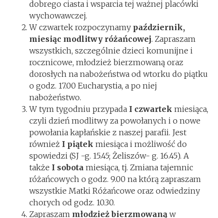
dobrego ciasta i wsparcia tej ważnej placówki
wychowawczej.
W czwartek rozpoczynamy
październik,
miesiąc modlitwy różańcowej
. Zapraszam
wszystkich, szczególnie dzieci komunijne i
rocznicowe, młodzież bierzmowaną oraz
dorosłych na nabożeństwa od wtorku do piątku
o godz. 17.00 Eucharystia, a po niej
nabożeństwo.
W tym tygodniu przypada
I czwartek
miesiąca,
czyli dzień modlitwy za powołanych i o nowe
powołania kapłańskie z naszej parafii. Jest
również
I piątek
miesiąca i możliwość do
spowiedzi (SJ -g. 15.45; Żeliszów- g. 16.45). A
także
I sobota
miesiąca, tj. Zmiana tajemnic
różańcowych o godz. 9.00 na którą zapraszam
wszystkie Matki Różańcowe oraz odwiedziny
chorych od godz. 10.30.
Zapraszam
młodzież bierzmowaną
w