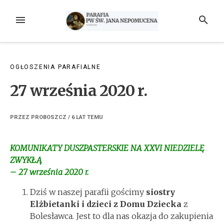
Przejdź
do
MENU
SZUKAJ
treści
OGŁOSZENIA PARAFIALNE
27 września 2020 r.
PRZEZ
PROBOSZCZ
/
6 LAT
TEMU
KOMUNIKATY DUSZPASTERSKIE NA XXVI NIEDZIELĘ
ZWYKŁĄ
– 27 września 2020 r.
Dziś w naszej parafii gościmy
siostry
Elżbietanki i dzieci z Domu Dziecka
z
Bolesławca. Jest to dla nas okazja do zakupienia