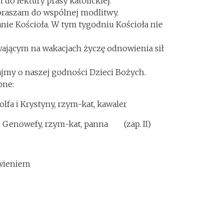
do lektury prasy katolickiej.
praszam do wspólnej modlitwy.
anie Kościoła. W tym tygodniu Kościoła nie
jącym na wakacjach życzę odnowienia sił
jmy o naszej godności Dzieci Bożych.
bne:
Adolfa i Krystyny, rzym-kat, kawaler
 i Genowefy, rzym-kat, panna (zap. II)
owieniem