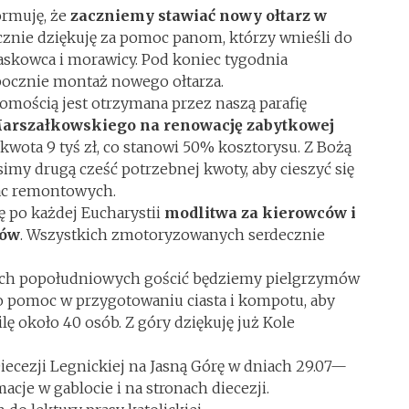
ormuję, że
zaczniemy stawiać nowy ołtarz w
ecznie dziękuję za pomoc panom, którzy wnieśli do
askowca i morawicy. Pod koniec tygodnia
ocznie montaż nowego ołtarza.
omością jest otrzymana przez naszą parafię
Marszałkowskiego na renowację zabytkowej
 kwota 9 tyś zł, co stanowi 50% kosztorysu. Z Bożą
my drugą cześć potrzebnej kwoty, aby cieszyć się
ac remontowych.
ę po każdej Eucharystii
modlitwa za kierowców i
dów
. Wszystkich zmotoryzowanych serdecznie
ach popołudniowych gościć będziemy pielgrzymów
 o pomoc w przygotowaniu ciasta i kompotu, aby
lę około 40 osób. Z góry dziękuję już Kole
iecezji Legnickiej na Jasną Górę w dniach 29.07—
macje w gablocie i na stronach diecezji.