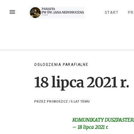
Przejdź
do
MENU
START
PR
treści
OGŁOSZENIA PARAFIALNE
18 lipca 2021 r.
PRZEZ
PROBOSZCZ
/
5 LAT
TEMU
KOMUNIKATY DUSZPASTERS
– 18 lipca 2021 r.