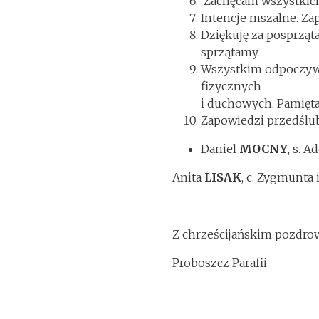
Zachęcam wszystkich 
Intencje mszalne. Za
Dziękuję za posprząt
sprzątamy.
Wszystkim odpoczywa
fizycznych
i duchowych. Pamięta
Zapowiedzi przedślu
Daniel
MOCNY
, s. 
Anita
LISAK
, c. Zygmunta
Z chrześcijańskim pozdr
Proboszcz Parafii