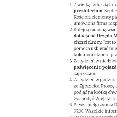
Z wielką radością inf
prezbiterium
. Serd
Kościoła elementy pi
umówiona firma rozp
Kolejną radosną wiad
dotacja od Urzędu 
chrzcielnicy.
Jest to
pomocą uzbierać musi
kolejnym etapem pr
Za tydzień w niedziel
poświęcenie pojaz
zapraszam.
Za tydzień w godzin
ze Zgorzelca. Proszę
podjąć na krótką chwi
Gospodyń Wiejskich.
Piesza pielgrzymka D
07.08. Wszelkie infor