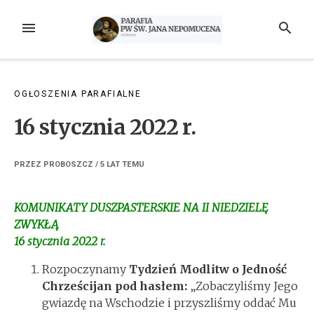
Przejdź
do
MENU
SZUKAJ
treści
OGŁOSZENIA PARAFIALNE
16 stycznia 2022 r.
PRZEZ
PROBOSZCZ
/
5 LAT
TEMU
KOMUNIKATY DUSZPASTERSKIE NA II NIEDZIELĘ
ZWYKŁĄ
16 stycznia 2022 r.
Rozpoczynamy
Tydzień Modlitw o Jedność
Chrześcijan
pod hasłem:
„Zobaczyliśmy Jego
gwiazdę na Wschodzie i przyszliśmy oddać Mu