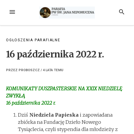
Przejdź
do
MENU
SZUKAJ
treści
OGŁOSZENIA PARAFIALNE
16 października 2022 r.
PRZEZ
PROBOSZCZ
/
4 LATA
TEMU
KOMUNIKATY DUSZPASTERSKIE NA XXIX NIEDZIELĘ
ZWYKŁĄ
16 października 2022 r.
Dziś
Niedziela Papieska
i zapowiadana
zbiórka na Fundację Dzieło Nowego
Tysiąclecia, czyli stypendia dla młodzieży z