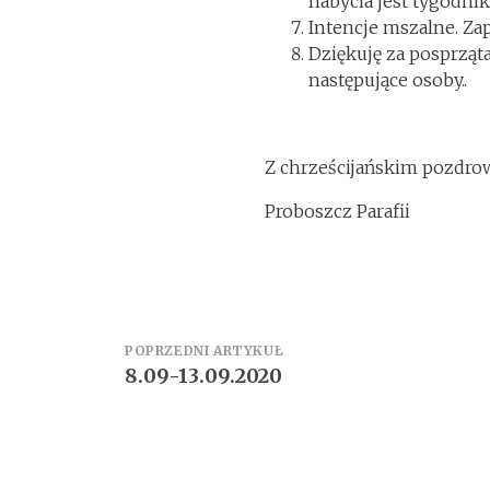
nabycia jest tygodnik
Intencje mszalne. Za
Dziękuję za posprząt
następujące osoby..
Z chrześcijańskim pozdr
Proboszcz Parafii
Zobacz
POPRZEDNI ARTYKUŁ
8.09-13.09.2020
wpisy