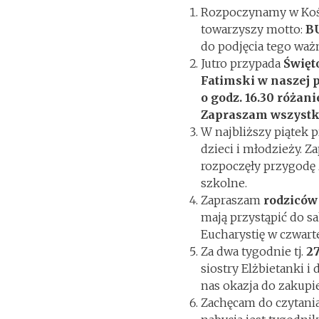
Rozpoczynamy w Kośc
towarzyszy motto:
B
do podjęcia tego wa
Jutro przypada
Święt
Fatimski w naszej pa
o godz. 16.30 różan
Zapraszam wszystki
W najbliższy piątek 
dzieci i młodzieży. Z
rozpoczęły przygodę z
szkolne.
Zapraszam
rodziców 
mają przystąpić do s
Eucharystię w czwarte
Za dwa tygodnie tj.
2
siostry Elżbietanki i
nas okazja do zakupie
Zachęcam do czytania 