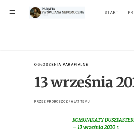
Przejdź
do
MENU
START
PR
treści
OGŁOSZENIA PARAFIALNE
13 września 20
PRZEZ
PROBOSZCZ
/
6 LAT
TEMU
KOMUNIKATY DUSZPASTERS
– 13 września 2020 r.