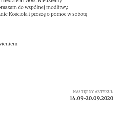
 Niedziela i Gość Niedzielny.
praszam do wspólnej modlitwy.
anie Kościoła i proszę o pomoc w sobotę
owieniem
NASTĘPNY ARTYKUŁ
14.09-20.09.2020