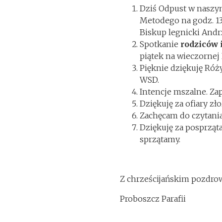
Dziś Odpust w naszym
Metodego na godz. 13
Biskup legnicki Andr
Spotkanie
rodziców 
piątek na wieczornej 
Pięknie dziękuję Róż
WSD.
Intencje mszalne. Za
Dziękuję za ofiary z
Zachęcam do czytania 
Dziękuję za posprząt
sprzątamy.
Z chrześcijańskim pozdr
Proboszcz Parafii