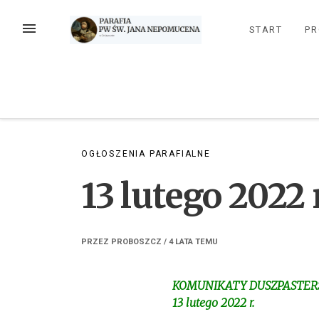
Przejdź
do
MENU
START
PR
treści
OGŁOSZENIA PARAFIALNE
13 lutego 2022 r
PRZEZ
PROBOSZCZ
/
4 LATA
TEMU
KOMUNIKATY DUSZPASTERS
13 lutego 2022 r.