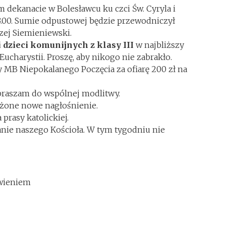
 dekanacie w Bolesławcu ku czci Św. Cyryla i
.00. Sumie odpustowej będzie przewodniczył
zej Siemieniewski.
i dzieci komunijnych z klasy III
w najbliższy
Eucharystii. Proszę, aby nikogo nie zabrakło.
y MB Niepokalanego Poczęcia za ofiarę 200 zł na
praszam do wspólnej modlitwy.
łożone nowe nagłośnienie.
prasy katolickiej.
anie naszego Kościoła. W tym tygodniu nie
owieniem