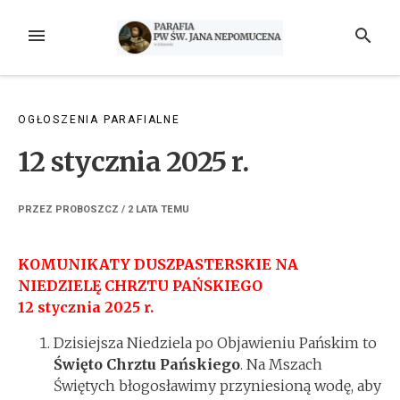
Przejdź
do
MENU
SZUKAJ
treści
OGŁOSZENIA PARAFIALNE
12 stycznia 2025 r.
PRZEZ
PROBOSZCZ
/
2 LATA
TEMU
KOMUNIKATY DUSZPASTERSKIE NA
NIEDZIELĘ CHRZTU PAŃSKIEGO
12 stycznia 2025 r.
Dzisiejsza Niedziela po Objawieniu Pańskim to
Święto Chrztu Pańskiego
. Na Mszach
Świętych błogosławimy przyniesioną wodę, aby