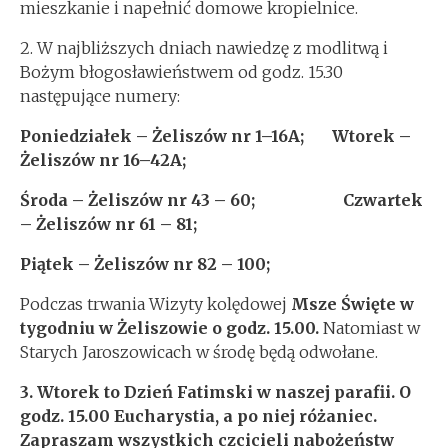
mieszkanie i napełnić domowe kropielnice.
2. W najbliższych dniach nawiedzę z modlitwą i
Bożym błogosławieństwem od godz. 15.30
następujące numery:
Poniedziałek –
Żeliszów nr 1–16A;
Wtorek –
Żeliszów nr
16–42A;
Środa – Żeliszów nr 43 – 60; Czwartek
– Żeliszów nr 61 – 81;
Piątek – Żeliszów nr 82 – 100;
Podczas trwania Wizyty kolędowej
Msze Święte w
tygodniu w Żeliszowie o godz. 15.00.
Natomiast w
Starych Jaroszowicach w środę będą odwołane.
3. Wtorek
to Dzień Fatimski w naszej parafii. O
godz. 15.00 Eucharystia, a po niej różaniec.
Zapraszam wszystkich czcicieli nabożeństw