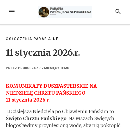
Przejdź
do
MENU
SZUKAJ
treści
OGŁOSZENIA PARAFIALNE
11 stycznia 2026.r.
PRZEZ
PROBOSZCZ
/
7 MIESIĘCY
TEMU
KOMUNIKATY DUSZPASTERSKIE NA
NIEDZIELĘ CHRZTU PAŃSKIEGO
11 stycznia 2026 r.
1.Dzisiejsza Niedziela po Objawieniu Pańskim to
Święto Chrztu Pańskiego
. Na Mszach Świętych
błogosławimy przyniesioną wodę, aby nią pokropić