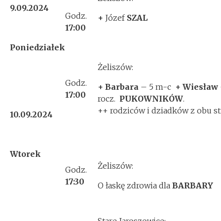
9.09.2024
Godz.
+
Józef
SZAL
17:00
Poniedziałek
Żeliszów:
Godz.
+ Barbara
– 5 m-c
+ Wiesław
17:00
rocz.
PUKOWNIKÓW
.
++ rodziców i dziadków z obu s
10.09.2024
Wtorek
Żeliszów:
Godz.
17:30
O łaskę zdrowia dla
BARBARY