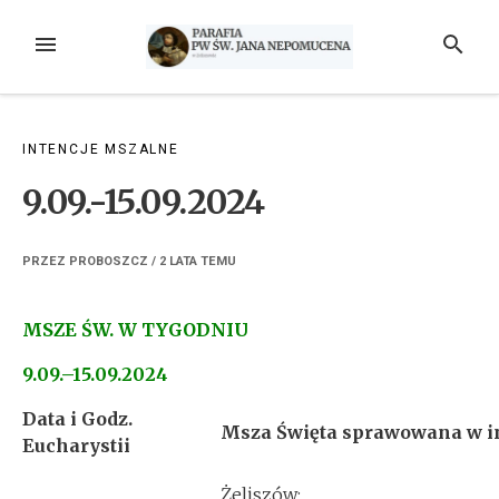
Przejdź
do
MENU
SZUKAJ
treści
INTENCJE MSZALNE
9.09.-15.09.2024
PRZEZ
PROBOSZCZ
/
2 LATA
TEMU
MSZE ŚW. W TYGODNIU
9.09.–15.09.2024
Data i Godz.
Msza Święta sprawowana w in
Eucharystii
Żeliszów: