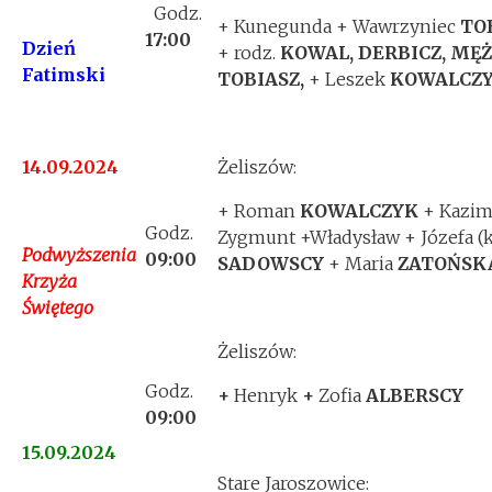
Godz.
+ Kunegunda + Wawrzyniec
TO
17:00
Dzień
+ rodz.
KOWAL, DERBICZ, MĘŻ
Fatimski
TOBIASZ,
+ Leszek
KOWALCZ
14.09.2024
Żeliszów:
+ Roman
KOWALCZYK
+ Kazim
Godz.
Zygmunt +Władysław + Józefa (k
Podwyższenia
09:00
SADOWSCY
+ Maria
ZATOŃSK
Krzyża
Świętego
Żeliszów:
Godz.
+
Henryk
+
Zofia
ALBERSCY
09:00
15.09.2024
Stare Jaroszowice: