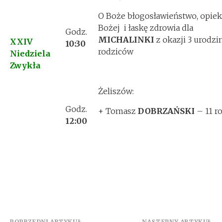
O Boże błogosławieństwo, opiek
Bożej i łaskę zdrowia dla
Godz.
MICHALINKI
z okazji 3 urodzi
XXIV
10:30
rodziców
Niedziela
Zwykła
Żeliszów:
Godz.
+ Tomasz
DOBRZAŃSKI
– 11 r
12:00
POPRZEDNI ARTYKUŁ
NASTĘPNY ARTYKUŁ