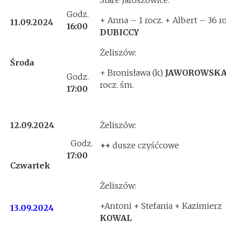
Stare Jaroszowice:
Godz.
+ Anna – 1 rocz. + Albert – 36 r
11.09.2024
16:00
DUBICCY
Żeliszów:
Środa
+ Bronisława (k)
JAWOROWSK
Godz.
rocz. śm.
17:00
12.09.2024
Żeliszów:
Godz.
++
dusze czyśćcowe
17:00
Czwartek
Żeliszów:
+Antoni + Stefania + Kazimierz
13.09.2024
KOWAL