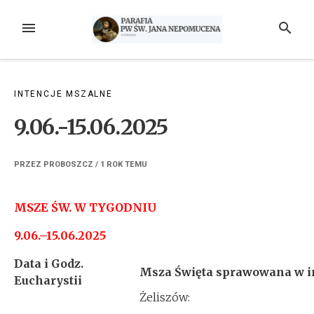
Przejdź
do
MENU
SZUKAJ
treści
INTENCJE MSZALNE
9.06.-15.06.2025
PRZEZ
PROBOSZCZ
/
1 ROK
TEMU
MSZE ŚW. W TYGODNIU
9.06.–15.06.2025
Data i Godz.
Msza Święta sprawowana w i
Eucharystii
Żeliszów: