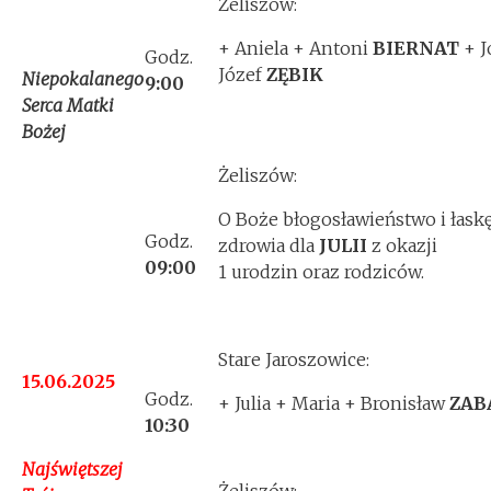
Żeliszów:
+ Aniela + Antoni
BIERNAT
+ J
Godz.
Józef
ZĘBIK
Niepokalanego
9:00
Serca Matki
Bożej
Żeliszów:
O Boże błogosławieństwo i łask
Godz.
zdrowia dla
JULII
z okazji
09:00
1 urodzin oraz rodziców.
Stare Jaroszowice:
15.06.2025
Godz.
+ Julia + Maria + Bronisław
ZAB
10:30
Najświętszej