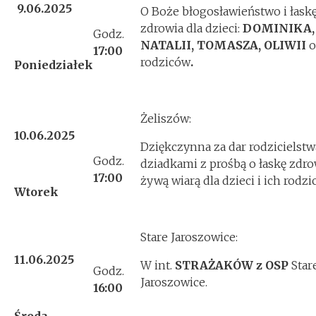
9.06.2025
O Boże błogosławieństwo i łask
zdrowia dla dzieci:
DOMINIKA, 
Godz.
NATALII, TOMASZA, OLIWII
o
17:00
rodziców
.
Poniedziałek
Żeliszów:
10.06.2025
Dziękczynna za dar rodzicielstwa
Godz.
dziadkami z prośbą o łaskę zdro
17:00
żywą wiarą dla dzieci i ich rodzi
Wtorek
Stare Jaroszowice:
11.06.2025
W int.
STRAŻAKÓW z OSP
Star
Godz.
Jaroszowice.
16:00