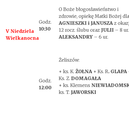
O Boże błogosławieństwo i
zdrowie, opiekę Matki Bożej dl
Godz.
AGNIESZKI i JANUSZA
z okazj
10:30
12 rocz. ślubu oraz
JULII
– 8 ur.
V Niedziela
ALEKSANDRY
– 6 ur.
Wielkanocna
Żeliszów:
+ ks. K.
ŻOŁNA
+ Ks. R
. GLAPA
Ks. Z.
DOMAGAŁA
Godz.
+ ks. Klemens
NIEWIADOMSK
12:00
ks. T.
JAWORSKI