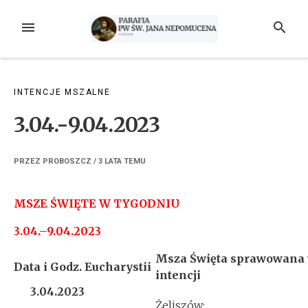
Przejdź
do
MENU
SZUKAJ
treści
INTENCJE MSZALNE
3.04.-9.04.2023
PRZEZ
PROBOSZCZ
/
3 LATA
TEMU
MSZE ŚWIĘTE W TYGODNIU
3.04.–9.04.2023
Msza Święta sprawowana
Data i Godz. Eucharystii
intencji
3.04.2023
Żeliszów: