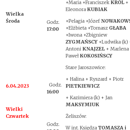
+Maria +Franciszek
KRÓL
+
Eleonora
KUBIAK
Wielka
Środa
+Pelagia +Józef
NOWAKOW
Godz.
+Elżbieta +Tomasz
GŁABA
17:00
+Iwona +Zbigniew
ZYGMAŃSCY
+Ludwika (k) 
Antoni
KNAJZEL
+ Marlena
Paweł
KOKOSIŃSCY
Stare Jaroszowice:
+ Halina + Ryszard + Piotr
Godz.
6.04.2023
PIETKIEWICZ
16:00
+ Kazimiera (k) + Jan
MAKSYMIUK
Wielki
Czwartek
Żeliszów:
Godz.
W int. Księdza
TOMASZA i