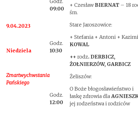
Godz.
+ Czesław
BIERNAT
– 18 ro
09:00
śm.
Stare Jaroszowice:
9.04.2023
+ Stefania + Antoni + Kazim
Godz.
KOWAL
Niedziela
10:30
++
rodz
. DERBICZ,
ŻOŁNIERZÓW, GARBICZ
Zmartwychwstania
Żeliszów:
Pańskiego
O Boże błogosławieństwo i
Godz.
łaskę zdrowia dla
AGNIESZK
12:00
jej rodzeństwa i rodziców