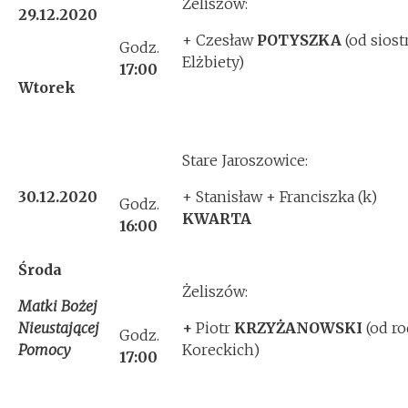
Żeliszów:
29.12.2020
+ Czesław
POTYSZKA
(od siost
Godz.
Elżbiety)
17:00
Wtorek
Stare Jaroszowice:
30.12.2020
+ Stanisław + Franciszka (k)
Godz.
KWARTA
16:00
Środa
Żeliszów:
Matki Bożej
Nieustającej
+
Piotr
KRZYŻANOWSKI
(od ro
Godz.
Pomocy
Koreckich)
17:00