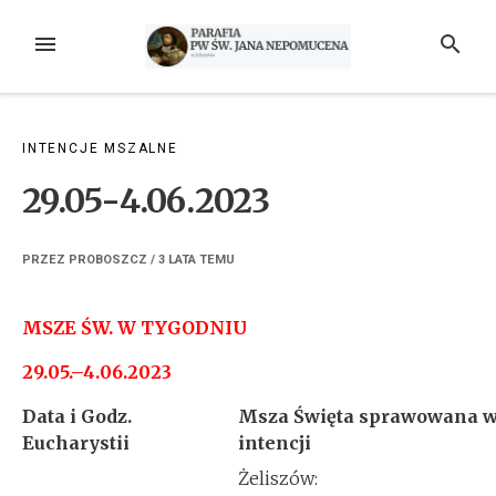
Przejdź
do
MENU
SZUKAJ
treści
INTENCJE MSZALNE
29.05-4.06.2023
PRZEZ
PROBOSZCZ
/
3 LATA
TEMU
MSZE ŚW. W TYGODNIU
29.05.–4.06.2023
Data i Godz.
Msza Święta sprawowana 
Eucharystii
intencji
Żeliszów: