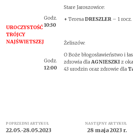
Stare Jaroszowice:
Godz.
+
Teresa
DRESZLER
– 1 rocz.
10:30
UROCZYSTOŚĆ
TRÓJCY
NAJŚWIETSZEJ
Żeliszów:
O Boże błogosławieństwo i ła
Godz.
zdrowia dla
AGNIESZKI
z oka
12:00
43 urodzin oraz zdrowie dla
T
Zobacz
POPRZEDNI ARTYKUŁ
NASTĘPNY ARTYKUŁ
22.05.-28.05.2023
28 maja 2023 r.
wpisy