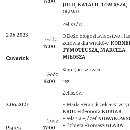
17:00
JULII, NATALII, TOMASZA,
OLIWII
Żeliszów:
1.06.2023
O Boże błogosławieństwo i ła
Godz.
zdrowia dla wnuków:
KORNEL
17:00
TYMOTEUSZA, MARCELA,
MIŁOSZA
Czwartek
Stare Jaroszowice:
Godz.
16:00
rez
Żeliszów:
2.06.2023
+ Maria +Franciszek + Krysty
KRÓL
+Eleonora
KUBIAK
+Pelagia +Józef
NOWAKOWS
Godz.
+Elżbieta +Tomasz
GŁABA
Piątek
17:00