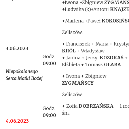
+Iwona +Zbigniew
ZYGMAŃS
+Ludwika (k)+Antoni
KNAJZE
+
Marlena +Paweł
KOKOSIŃS
Żeliszów:
+ Franciszek + Maria + Krysty
3.06.2023
KRÓL
+ Władysław
Godz.
+ Janina + Jerzy
KOZDRAŚ
+
09:00
Elżbieta + Tomasz
GŁABA
Niepokalanego
+ Iwona + Zbigniew
Serca Matki Bożej
ZYGMAŃSCY
Żeliszów:
+ Zofia
DOBRZAŃSKA
– 1 ro
Godz.
śm.
09:00
4.06.2023