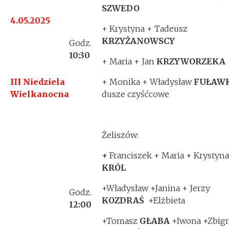
SZWEDO
4.05.2025
+ Krystyna + Tadeusz
KRZYŻANOWSCY
Godz.
10:30
+ Maria + Jan
KRZYWORZEKA
III Niedziela
+ Monika + Władysław
FUŁAW
Wielkanocna
dusze czyśćcowe
Żeliszów:
+
Franciszek + Maria + Krystyna
KRÓL
+Władysław +Janina + Jerzy
Godz.
KOZDRAŚ
+Elżbieta
12:00
+Tomasz
GŁABA
+Iwona +Zbig