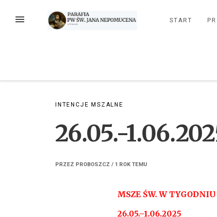
Przejdź
do
MENU
START
PR
treści
INTENCJE MSZALNE
26.05.-1.06.202
PRZEZ
PROBOSZCZ
/
1 ROK
TEMU
MSZE ŚW. W TYGODNIU
26.05.–1.06.2025