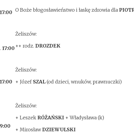
O Boże błogosławieństwo i łaskę zdrowia dla
PIOT
17:00
Żeliszów:
++ rodz.
DROZDEK
.
17:00
Żeliszów:
17:00
+ Józef
SZAL
(od dzieci, wnuków, prawnuczki)
Żeliszów:
+ Leszek
RÓŻAŃSKI
+ Władysława (k)
9:00
+ Mirosław
DZIEWULSKI