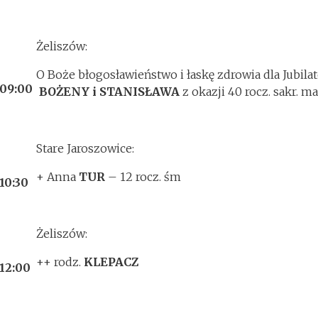
Żeliszów:
O Boże błogosławieństwo i łaskę zdrowia dla Jubila
09:00
BOŻENY i STANISŁAWA
z okazji 40 rocz. sakr. m
Stare Jaroszowice:
+ Anna
TUR
– 12 rocz. śm
10:30
Żeliszów:
++ rodz.
KLEPACZ
12:00