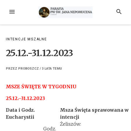
Przejdź
do
MENU
SZUKAJ
treści
INTENCJE MSZALNE
25.12.-31.12.2023
PRZEZ
PROBOSZCZ
/
3 LATA
TEMU
MSZE ŚWIĘTE W TYGODNIU
25.12.–31.12.2023
Data i Godz.
Msza Święta sprawowana w
Eucharystii
intencji
Żeliszów:
Godz.