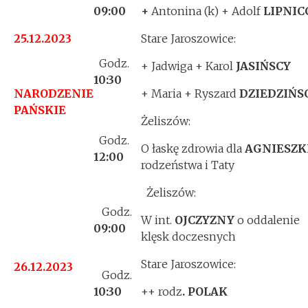
09:00
+
Antonina (k) + Adolf
LIPNIC
25.12.2023
Stare Jaroszowice:
Godz.
+ Jadwiga + Karol
JASIŃSCY
10
:30
NARODZENIE
+ Maria + Ryszard
DZIEDZIŃS
PAŃSKIE
Żeliszów:
Godz.
O łaskę zdrowia dla
AGNIESZK
12
:00
rodzeństwa i Taty
Żeliszów:
Godz.
W int.
OJCZYZNY
o oddalenie
09:00
klęsk doczesnych
Stare Jaroszowice:
26.12.2023
Godz.
10
:30
++ rodz
. POLAK