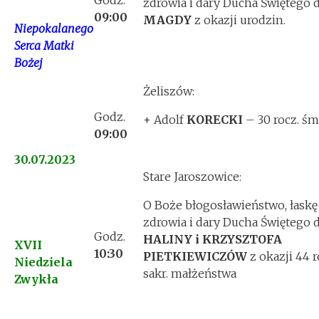
Godz.
zdrowia i dary Ducha Świętego d
09:00
MAGDY
z okazji urodzin.
Niepokalanego
Serca Matki
Bożej
Żeliszów:
Godz.
+ Adolf
KORECKI
– 30 rocz. śm
09:00
30.07.2023
Stare Jaroszowice:
O Boże błogosławieństwo, łaskę
zdrowia i dary Ducha Świętego d
Godz.
HALINY i KRZYSZTOFA
XVII
10:30
PIETKIEWICZÓW
z okazji 44 r
Niedziela
sakr. małżeństwa
Zwykła