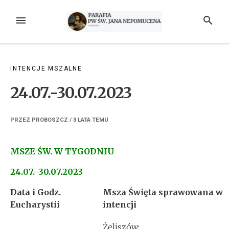
Przejdź
do
MENU
SZUKAJ
treści
INTENCJE MSZALNE
24.07.-30.07.2023
PRZEZ
PROBOSZCZ
/
3 LATA
TEMU
MSZE ŚW. W TYGODNIU
24.07.–30.07.2023
Data i Godz.
Msza Święta sprawowana w
Eucharystii
intencji
Żeliszów: