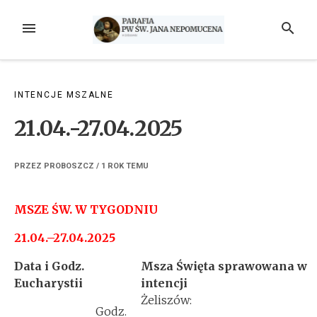
Przejdź
do
MENU
SZUKAJ
treści
INTENCJE MSZALNE
21.04.-27.04.2025
PRZEZ
PROBOSZCZ
/
1 ROK
TEMU
MSZE ŚW. W TYGODNIU
21.04.–27.04.2025
Data i Godz.
Msza Święta sprawowana w
Eucharystii
intencji
Żeliszów:
Godz.