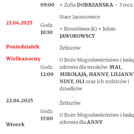
09:00
+ Zofia
DOBRZAŃSKA
– 3 rocz.
Stare Jaroszowice:
21.04.2025
Godz.
+ Bronisława (k) + Julian
10:30
JAWOROWSCY
Poniedziałek
Żeliszów:
Wielkanocny
O Boże błogosławieństwo i łask
Godz.
zdrowia dla wnuków:
MAI,
12:00
MIKOŁAJA, HANNY, LILIANN
NINY, OLI
oraz ich rodziców i
dziadków
22.04.2025
Żeliszów:
Godz.
O Boże błogosławieństwo i łask
17:00
zdrowia dla
ANNY
Wtorek