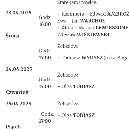
Stare Jaroszowice:
23.04.2025
+ Kazimiera + Edward
AMBROŻ
Godz.
Ewa + Jan
WARCHOŁ
16:00
+ Alina + Marian
LEMIESZONE
Wiesław
WIŚNIEWSKI
Środa
Żeliszów:
Godz.
17:00
+
Tadeusz
WYDYSZ
(rodz. Bog
2
4.04.2025
Żeliszów:
Godz.
17:00
+ Olga
TOBIASZ
Czwartek
2
5.04.2025
Żeliszów:
Godz.
+ Olga
TOBIASZ
17:00
Piątek