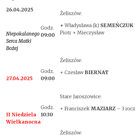
26.04.2025
Żeliszów:
+
Władysława (k)
SEMEŃCZUK
Godz.
Piotr + Mieczysław
Niepokalanego
09:00
Serca Matki
Bożej
Żeliszów:
Godz.
+ Czesław
BIERNAT
27.04.2025
09:00
Stare Jaroszowice:
Godz.
+ Franciszek
MAZIARZ
– 3 rocz
II Niedziela
10:30
Wielkanocna
Żeliszów: