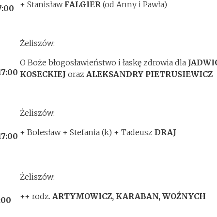
+ Stanisław
FALGIER
(od Anny i Pawła)
7:00
Żeliszów:
O Boże błogosławieństwo i łaskę zdrowia dla
JADWI
17:00
KOSECKIEJ
oraz
ALEKSANDRY PIETRUSIEWICZ
Żeliszów:
+ Bolesław + Stefania (k) + Tadeusz
DRAJ
17:00
Żeliszów:
++ rodz.
ARTYMOWICZ, KARABAN, WOŹNYCH
:00