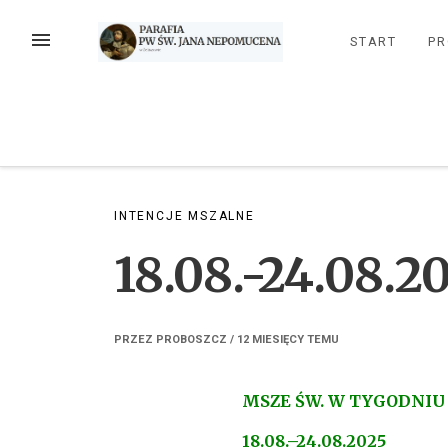
Przejdź
do
MENU
START
PR
treści
INTENCJE MSZALNE
18.08.-24.08.2
PRZEZ
PROBOSZCZ
/
12 MIESIĘCY
TEMU
MSZE ŚW. W TYGODNIU
18.08.–24.08.2025