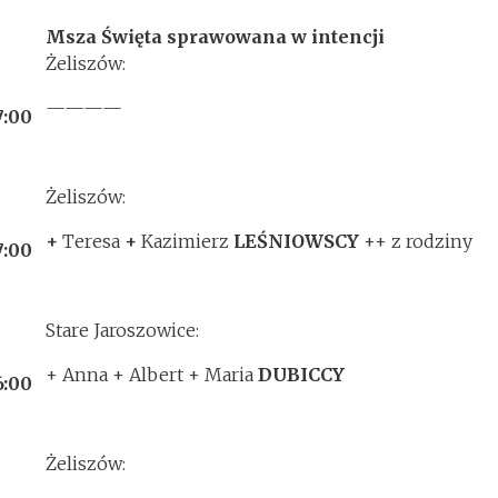
Msza Święta sprawowana w intencji
Żeliszów:
————
7:00
Żeliszów:
+
Teresa
+
Kazimierz
LEŚNIOWSCY
++ z rodziny
7:00
Stare Jaroszowice:
+ Anna + Albert + Maria
DUBICCY
6:00
Żeliszów: