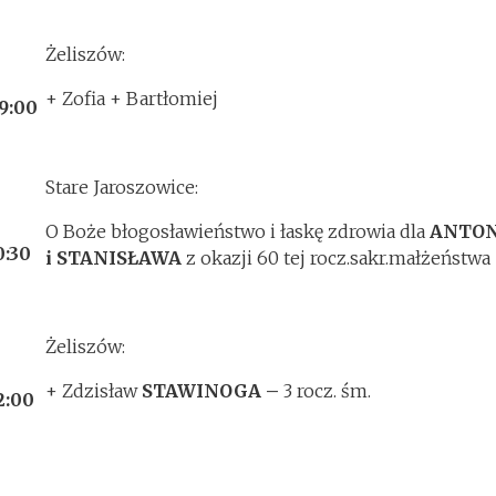
Żeliszów:
+ Zofia + Bartłomiej
9:00
Stare Jaroszowice:
O Boże błogosławieństwo i łaskę zdrowia dla
ANTO
0:30
i STANISŁAWA
z okazji 60 tej rocz.sakr.małżeństwa
Żeliszów:
+ Zdzisław
STAWINOGA –
3 rocz. śm.
2:00