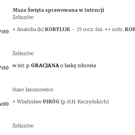
Msza Święta sprawowana w intencji
Żeliszów:
+ Anatolia (k)
KORYLUK
– 25 rocz. śm. ++ rodz.
KO
7:00
Żeliszów:
w int. p.
GRACJANA
o łaskę zdrowia
7:00
Stare Jaroszowice:
+ Władysław
PIRÓG
(p. H.H. Kuczyńskich)
6:00
Żeliszów: