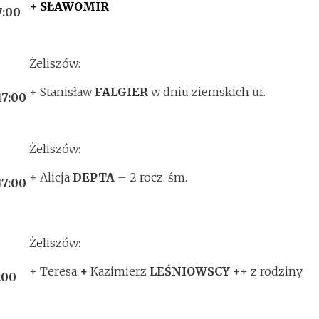
+ SŁAWOMIR
7:00
Żeliszów:
+ Stanisław
FALGIER
w dniu ziemskich ur.
17:00
Żeliszów:
+ Alicja
DEPTA
– 2 rocz. śm.
17:00
Żeliszów:
+ Teresa
+
Kazimierz
LEŚNIOWSCY
++ z rodziny
:00