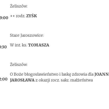
Żeliszów:
++ rodz.
ZYŚK
9:00
Stare Jaroszowice:
W int. ks.
TOMASZA
0:30
Żeliszów:
O Boże błogosławieństwo i łaskę zdrowia dla
JOANN
2:00
JAROSŁAWA
z okazji rocz. sakr. małżeństwa