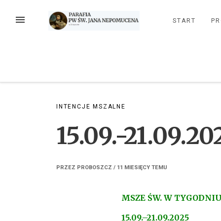
Przejdź
do
MENU
START
PR
treści
INTENCJE MSZALNE
15.09.-21.09.20
PRZEZ
PROBOSZCZ
/
11 MIESIĘCY
TEMU
MSZE ŚW. W TYGODNI
15.09.–21.09.2025