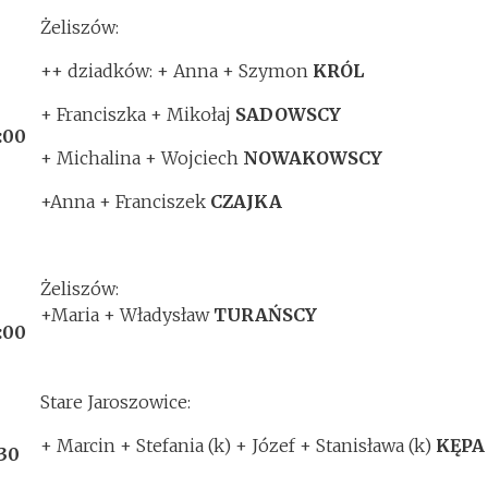
Żeliszów:
++ dziadków: + Anna + Szymon
KRÓL
+ Franciszka + Mikołaj
SADOWSCY
:00
+ Michalina + Wojciech
NOWAKOWSCY
+Anna + Franciszek
CZAJKA
Żeliszów:
+Maria + Władysław
TURAŃSCY
:00
Stare Jaroszowice:
+ Marcin + Stefania (k) + Józef + Stanisława (k)
KĘPA
:30