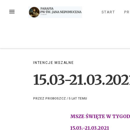
Przejdź
do
MENU
START
PR
treści
INTENCJE MSZALNE
15.03-21.03.202
PRZEZ
PROBOSZCZ
/
5 LAT
TEMU
MSZE ŚWIĘTE W TYGO
15.03.–21.03.2021