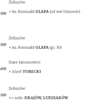
Żeliszów:
+ ks. Romuald
GLAPA
(od wsi Ustronie)
7:00
Żeliszów:
7:00
+ ks. Romuald
GLAPA
(gr. 30)
Stare Jaroszowice:
6:00
+ Józef
TURECKI
Żeliszów:
7:00
++ rodz.
DRAJÓW, LUDZIAKÓW