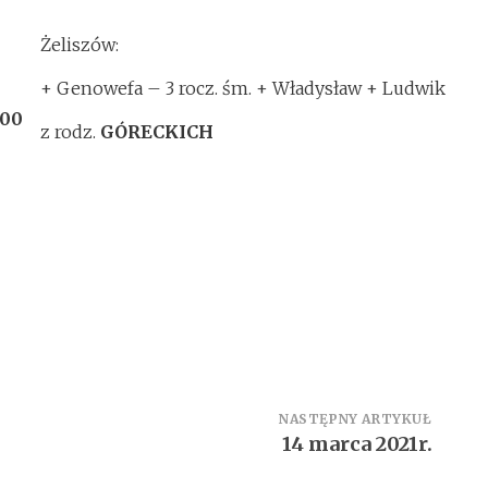
Żeliszów:
+ Genowefa – 3 rocz. śm. + Władysław + Ludwik
:00
z rodz.
GÓRECKICH
NASTĘPNY ARTYKUŁ
14 marca 2021r.