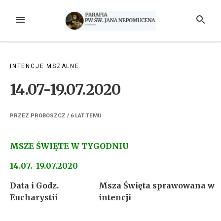
Przejdź
do
MENU
SZUKAJ
treści
INTENCJE MSZALNE
14.07-19.07.2020
PRZEZ
PROBOSZCZ
/
6 LAT
TEMU
MSZE ŚWIĘTE W TYGODNIU
14.07.–19.07.2020
Data i Godz.
Msza Święta sprawowana w
Eucharystii
intencji