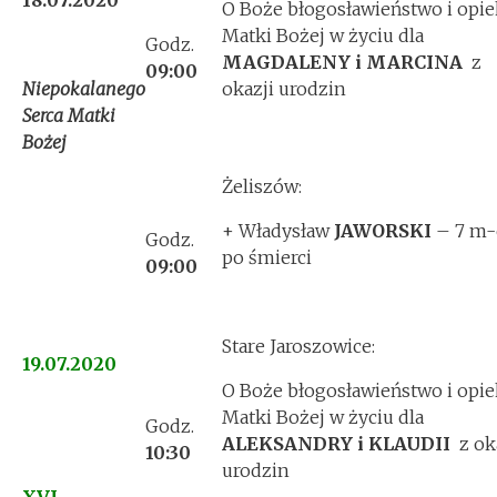
18.07.2020
O Boże błogosławieństwo i opie
Matki Bożej w życiu dla
Godz.
MAGDALENY i MARCINA
z
09:00
Niepokalanego
okazji urodzin
Serca Matki
Bożej
Żeliszów:
+ Władysław
JAWORSKI
– 7 m-
Godz.
po śmierci
09:00
Stare Jaroszowice:
19.07.2020
O Boże błogosławieństwo i opie
Matki Bożej w życiu dla
Godz.
ALEKSANDRY i KLAUDII
z ok
10:30
urodzin