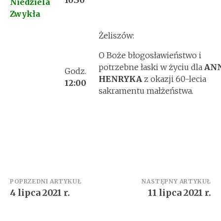
10:30
Niedziela
Zwykła
Żeliszów:
O Boże błogosławieństwo i
potrzebne łaski w życiu dla
ANN
Godz.
HENRYKA
z okazji 60-lecia
12:00
sakramentu małżeństwa.
Zobacz
POPRZEDNI ARTYKUŁ
NASTĘPNY ARTYKUŁ
4 lipca 2021 r.
11 lipca 2021 r.
wpisy