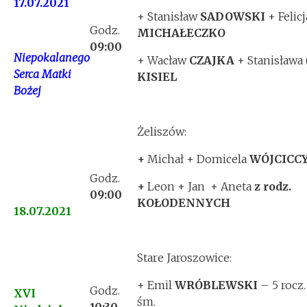
17.07.2021
+ Stanisław
SADOWSKI
+ Felicj
Godz.
MICHAŁECZKO
09:00
Niepokalanego
+ Wacław
CZAJKA
+ Stanisława 
Serca Matki
KISIEL
Bożej
Żeliszów:
+
Michał + Domicela
WÓJCICC
Godz.
+
Leon + Jan + Aneta
z rodz.
09:00
KOŁODENNYCH
18.07.2021
Stare Jaroszowice:
+ Emil
WRÓBLEWSKI
– 5 rocz.
Godz.
XVI
śm.