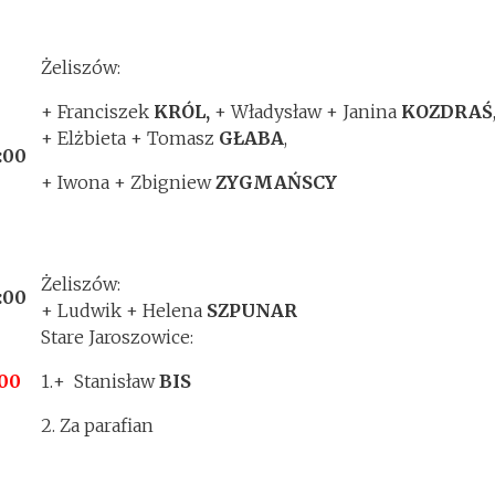
Żeliszów:
+ Franciszek
KRÓL,
+ Władysław + Janina
KOZDRAŚ
+ Elżbieta + Tomasz
GŁABA
,
:00
+ Iwona + Zbigniew
ZYGMAŃSCY
Żeliszów:
:00
+ Ludwik + Helena
SZPUNAR
Stare Jaroszowice:
:00
1.+ Stanisław
BIS
T
2. Za parafian