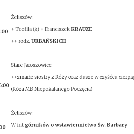
Żeliszów:
+ Teofila (k) + Franciszek
KRAUZE
7:00
++ rodz.
URBAŃSKICH
Stare Jaroszowice:
++zmarłe siostry z Róży oraz dusze w czyśćcu cierpi
6:00
(Róża MB Niepokalanego Poczęcia)
Żeliszów:
W int
górników o wstawiennictwo Św. Barbary
:00