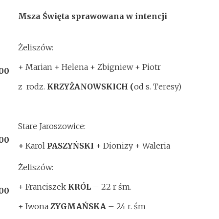
Msza Święta sprawowana w intencji
Żeliszów:
+ Marian + Helena + Zbigniew + Piotr
:00
z rodz.
KRZYŻANOWSKICH (
od s. Teresy)
Stare Jaroszowice:
:00
+
Karol
PASZYŃSKI
+ Dionizy + Waleria
Żeliszów:
+ Franciszek
KRÓL
– 22 r śm.
:00
+ Iwona
ZYGMAŃSKA
– 24 r. śm