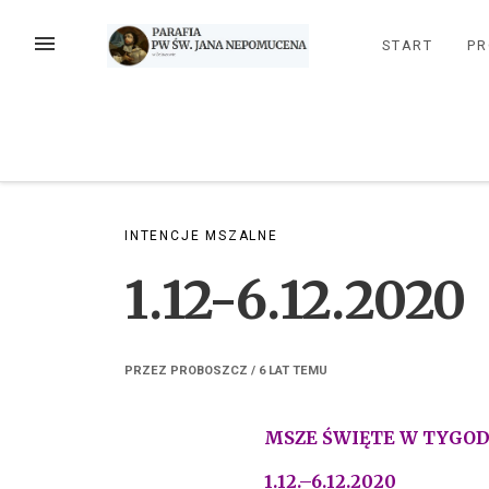
Przejdź
do
MENU
START
PR
treści
INTENCJE MSZALNE
1.12-6.12.2020
PRZEZ
PROBOSZCZ
/
6 LAT
TEMU
MSZE ŚWIĘTE W TYGO
1.12.–6.12.2020