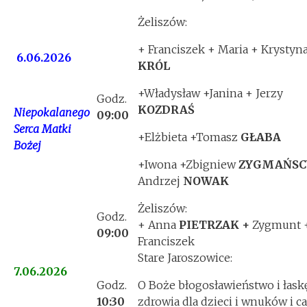
Żeliszów:
+ Franciszek + Maria + Krystyn
6.06.2026
KRÓL
+Władysław +Janina + Jerzy
Godz.
KOZDRAŚ
Niepokalanego
09:00
Serca Matki
+Elżbieta +Tomasz
GŁABA
Bożej
+Iwona +Zbigniew
ZYGMAŃSC
Andrzej
NOWAK
Żeliszów:
Godz.
+ Anna
PIETRZAK +
Zygmunt 
09:00
Franciszek
Stare Jaroszowice:
7.06.2026
Godz.
O Boże błogosławieństwo i łask
10:30
zdrowia dla dzieci i wnuków i ca