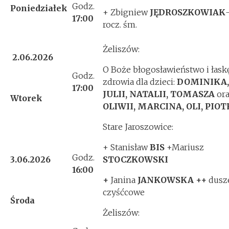
Godz.
Poniedziałek
+ Zbigniew
JĘDROSZKOWIAK
17:
00
rocz. śm.
Żeliszów:
2.06.2026
O Boże błogosławieństwo i łask
Godz.
zdrowia dla dzieci:
DOMINIKA,
17:00
JULII, NATALII, TOMASZA
or
Wtorek
OLIWII, MARCINA, OLI, PIO
Stare Jaroszowice:
+ Stanisław
BIS
+Mariusz
Godz.
3.06.2026
STOCZKOWSKI
16:00
+
Janina
JANKOWSKA
++
dusz
czyśćcowe
Środa
Żeliszów: