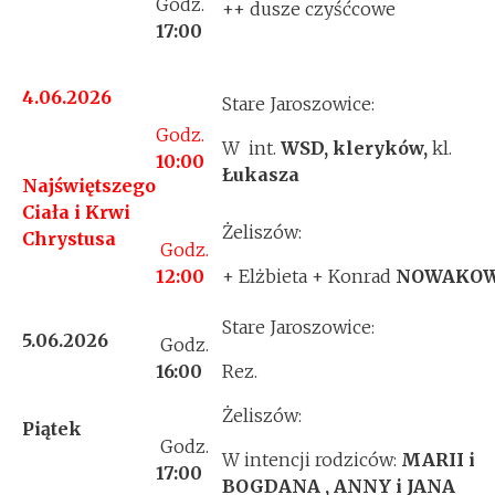
Godz.
++ dusze czyśćcowe
17:00
4.06.2026
Stare Jaroszowice:
Godz.
W int.
WSD, kleryków,
kl.
10:00
Łukasza
Najświętszego
Ciała i Krwi
Żeliszów:
Chrystusa
Godz.
12:00
+ Elżbieta + Konrad
NOWAKOW
Stare Jaroszowice:
5.06.2026
Godz.
16:00
Rez.
Żeliszów:
Piątek
Godz.
W intencji rodziców:
MARII i
17:00
BOGDANA , ANNY i JANA