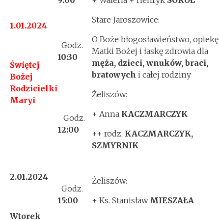
9:
00
+ Waleria + Henryk
SOKÓŁ
Stare Jaroszowice:
1.01.2024
O Boże błogosławieństwo, opiekę
Godz.
Matki Bożej i łaskę zdrowia dla
10
:30
męża, dzieci, wnuków, braci,
Świętej
bratowych
i całej rodziny
Bożej
Rodzicielki
Żeliszów:
Maryi
+ Anna
KACZMARCZYK
Godz.
12
:00
++ rodz.
KACZMARCZYK,
SZMYRNIK
2.01.2024
Żeliszów:
Godz.
15
:00
+ Ks. Stanisław
MIESZAŁA
Wtorek