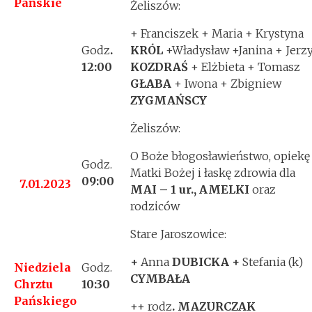
Pańskie
Żeliszów:
+ Franciszek + Maria + Krystyna
Godz
.
KRÓL
+Władysław +Janina + Jerz
12
:00
KOZDRAŚ
+ Elżbieta + Tomasz
GŁABA
+ Iwona + Zbigniew
ZYGMAŃSCY
Żeliszów:
O Boże błogosławieństwo, opiekę
Godz.
Matki Bożej i łaskę zdrowia dla
09:00
7.01.2023
MAI – 1 ur., AMELKI
oraz
rodziców
Stare Jaroszowice:
+
Anna
DUBICKA +
Stefania (k)
Niedziela
Godz.
CYMBAŁA
Chrztu
10:30
Pańskiego
++ rodz
. MAZURCZAK