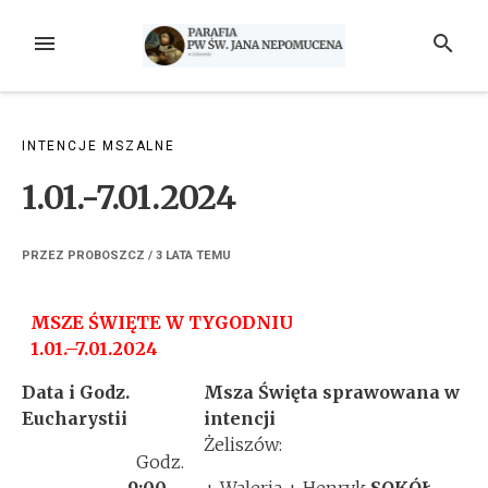
Przejdź
do
MENU
SZUKAJ
treści
INTENCJE MSZALNE
1.01.-7.01.2024
PRZEZ
PROBOSZCZ
/
3 LATA
TEMU
MSZE ŚWIĘTE W TYGODNIU
1.01.–7.01.2024
Data i Godz.
Msza Święta sprawowana w
Eucharystii
intencji
Żeliszów:
Godz.