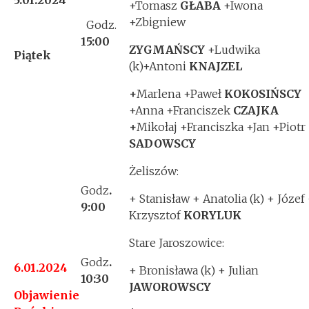
5.01.2024
+Tomasz
GŁABA
+Iwona
+Zbigniew
Godz.
15
:00
ZYGMAŃSCY
+Ludwika
Piątek
(k)+Antoni
KNAJZEL
+
Marlena +Paweł
KOKOSIŃSCY
+Anna +Franciszek
CZAJKA
+
Mikołaj +Franciszka +Jan +Piotr
SADOWSCY
Żeliszów:
Godz
.
+ Stanisław + Anatolia (k) + Józef
9
:00
Krzysztof
KORYLUK
Stare Jaroszowice:
Godz
.
6.01.2024
+ Bronisława (k) + Julian
10
:30
JAWOROWSCY
Objawienie