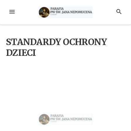
Przejdź
do
MENU
SZUKAJ
treści
STANDARDY OCHRONY
DZIECI